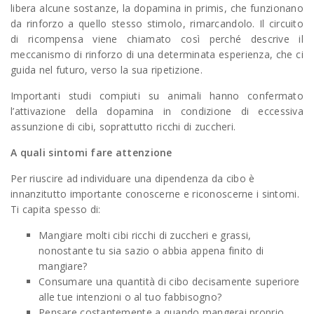
libera alcune sostanze, la dopamina in primis, che funzionano
da rinforzo a quello stesso stimolo, rimarcandolo. Il circuito
di ricompensa viene chiamato così perché descrive il
meccanismo di rinforzo di una determinata esperienza, che ci
guida nel futuro, verso la sua ripetizione.
Importanti studi compiuti su animali hanno confermato
l’attivazione della dopamina in condizione di eccessiva
assunzione di cibi, soprattutto ricchi di zuccheri.
A quali sintomi fare attenzione
Per riuscire ad individuare una dipendenza da cibo è
innanzitutto importante conoscerne e riconoscerne i sintomi.
Ti capita spesso di:
Mangiare molti cibi ricchi di zuccheri e grassi,
nonostante tu sia sazio o abbia appena finito di
mangiare?
Consumare una quantità di cibo decisamente superiore
alle tue intenzioni o al tuo fabbisogno?
Pensare costantemente a quando mangerai proprio