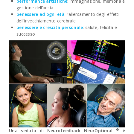
performance artistiche
: immaginazione, memoria e
gestione dell’ansia
benessere ad ogni età
: rallentamento degli effetti
dell’invecchiamento cerebrale
benessere e crescita personale
: salute, felicità e
successo
®
Una seduta di Neurofeedback NeurOptimal
è