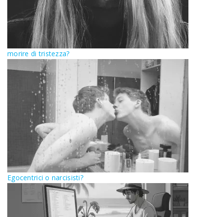
morire di tristezza?
Egocentrici o narcisisti?