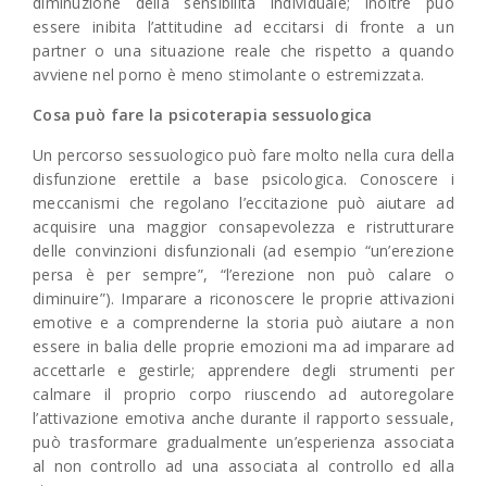
diminuzione della sensibilità individuale; inoltre può
essere inibita l’attitudine ad eccitarsi di fronte a un
partner o una situazione reale che rispetto a quando
avviene nel porno è meno stimolante o estremizzata.
Cosa può fare la psicoterapia sessuologica
Un percorso sessuologico può fare molto nella cura della
disfunzione erettile a base psicologica. Conoscere i
meccanismi che regolano l’eccitazione può aiutare ad
acquisire una maggior consapevolezza e ristrutturare
delle convinzioni disfunzionali (ad esempio “un’erezione
persa è per sempre”, “l’erezione non può calare o
diminuire”). Imparare a riconoscere le proprie attivazioni
emotive e a comprenderne la storia può aiutare a non
essere in balia delle proprie emozioni ma ad imparare ad
accettarle e gestirle; apprendere degli strumenti per
calmare il proprio corpo riuscendo ad autoregolare
l’attivazione emotiva anche durante il rapporto sessuale,
può trasformare gradualmente un’esperienza associata
al non controllo ad una associata al controllo ed alla