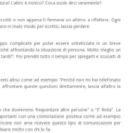
ottura? L’altro è ironico? Cosa vuole dirci veramente?
critti o non appena ti fermerai un attimo a riflettere. Ogni
cuno in malo modo per iscritto, lascia perdere.
oppo complicate per poter essere sintetizzate in un breve
ziché affrontando la situazione di persona. Molto meglio un
ardi?”. Poi prenditi tutto il tempo per spiegarti e scusarti di
enti altrui come ad esempio “Perché non mi hai telefonato
 affrontare queste questioni direttamente, lascia all’altro la
che dovremmo frequentare altre persone” o “E’ finita”. La
mportanti con una connotazione positiva come ad esempio
ersone non ama ricevere questo tipo di comunicazioni per
iarsi molto con chi lo fa.