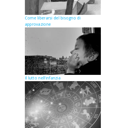
Come liberarsi del bisogno di
approvazione
Il lutto nell’infanzia