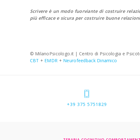
Scrivere è un modo fuorviante di costruire relazio
più efficace e sicura per costruire buone relazioni
© MilanoPsicologo.it |
Centro di Psicologia e Psico
CBT
+
EMDR
+
Neurofeedback Dinamico
+39 375 5751829
TERAPIA COGNITIVO COMPORTAMEN