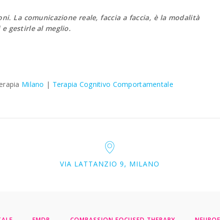
ni. La comunicazione reale, faccia a faccia, è la modalità
 e gestirle al meglio.
terapia
Milano
|
Terapia Cognitivo Comportamentale
VIA LATTANZIO 9, MILANO
TALE
EMDR
COMPASSION FOCUSED THERAPY
NEUROF