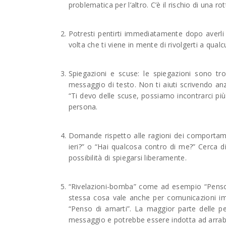
problematica per l’altro. C’è il rischio di una r
Potresti pentirti immediatamente dopo averli s
volta che ti viene in mente di rivolgerti a qual
Spiegazioni e scuse: le spiegazioni sono tr
messaggio di testo. Non ti aiuti scrivendo an
“Ti devo delle scuse, possiamo incontrarci più t
persona.
Domande rispetto alle ragioni dei comportam
ieri?” o “Hai qualcosa contro di me?” Cerca di
possibilità di spiegarsi liberamente.
“Rivelazioni-bomba” come ad esempio “Penso 
stessa cosa vale anche per comunicazioni i
“Penso di amarti”. La maggior parte delle p
messaggio e potrebbe essere indotta ad arrabb