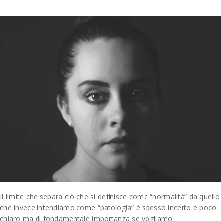
Il limite che separa ciò che si definisce come “normalità” da quello
che invece intendiamo come “patologia” è spesso incerto e poco
chiaro ma di fondamentale importanza se vogliamo