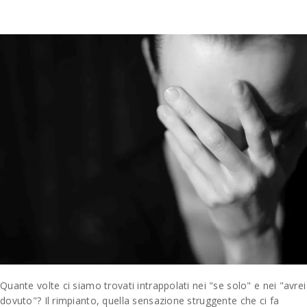
Quante volte ci siamo trovati intrappolati nei "se solo" e nei "avrei
dovuto"? Il rimpianto, quella sensazione struggente che ci fa