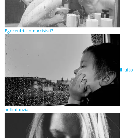
Egocentrici o narcisisti?
Il lutto
nell’infanzia