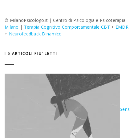
© MilanoPsicologo.it |
Centro di Psicologia e Psicoterapia
Milano
|
Terapia Cognitivo Comportamentale CBT
+
EMDR
+
Neurofeedback Dinamico
I 5 ARTICOLI PIU’ LETTI
Sensi