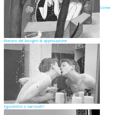
Come
liberarsi del bisogno di approvazione
Egocentrici o narcisisti?