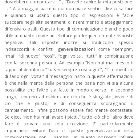
dovrebbero comportarsi…” , “Dovete capire la mia posizione.
. . ” Alla maggior parte di noi non piace sentirsi dire cosa fare
e quando si usano questo tipo di espressioni è facile
suscitare negli altri sentimenti di risentimento e atteggiamenti
difensivi o ostili. Questo tipo di comunicazione è anche poco
utile in quanto tende ad elicitare più frequentemente risposte
negative. Tali risposte inoltre si traducono spesso
indisaccordi e conflitti.
generalizzazioni
come “sempre”,
“mai”, “di nuovo”, “così”, “ogni volta”, “tutti” in combinazione
con la seconda persona. Ad esempio:”Non hai mai messo il
tappo al dentifricio.”Tu sei sempre così pigro!”, “Ti dimentichi
di farlo ogni volta!” Il messaggio insito in queste affermazioni
è che,nella mente della persona che parla non vi sia alcuna
possibilità che l’altro sia fatto in modo diverso. In secondo
luogo, tendono ad evidenziare ciò che è sbagliato, invece di
ciò che è giusto, e di conseguenza scoraggiano il
cambiamento. Infine possono essere facilmente contestate.
Se dico, “non hai mai lavato i piatti,” tutto ciò che l’altro deve
fare è trovare una sola eccezione. E’ particolarmente
importante evitare l’uso di queste generalizzazioni nella
comunicazione con i bambini, in quanto possono influire