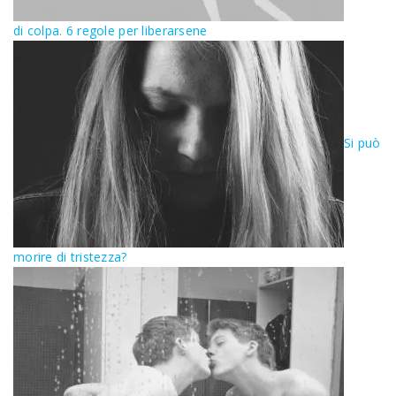
di colpa. 6 regole per liberarsene
Si può
morire di tristezza?