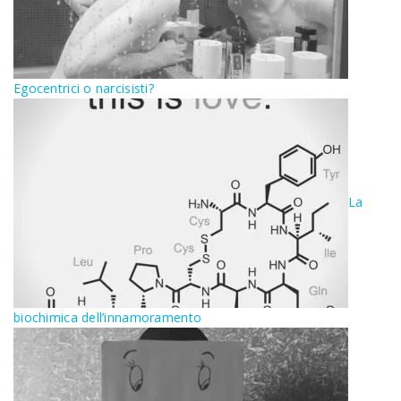
Egocentrici o narcisisti?
La
biochimica dell’innamoramento