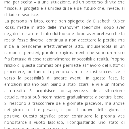
mai per scelta – a una situazione, ad un percorso di vita che
finisce, ai progetti e a un’idea di sé e del futuro che, invece, si
chiude e svanisce.
La persona in lutto, come ben spiegato da Elizabeth Kubler
Ross, mette in atto delle “manovre” specifiche: dopo aver
negato lo stato e il fatto luttuoso e dopo aver preteso che la
realtà fosse diversa, continua a non accettare la perdita ma
inizia a prenderne effettivamente atto, includendola in un
campo di pensieri, parole e ragionamenti che sono un misto
fra fantasia di cose razionalmente impossibili e realtà. Proprio
l’inizio di questa commistione permette al “lavoro del lutto” di
procedere, portando la persona verso le fasi successive e
verso la possibilità di andare avanti. In questa fase, le
emozioni iniziano pian piano a stabilizzarsi e vi è un ritorno
alla realtà. Si acquisisce consapevolezza della situazione
attuale, ma si può ricominciare gradualmente a sentirsi bene.
Si riescono a trascorrere delle giornate piacevoli, ma anche
dei giorni tristi e pesanti, e poi di nuovo delle giornate
positive. Questo significa poter continuare la propria vita
nonostante il vuoto lasciato, riconquistando uno stato di
benessere man mano crescente.