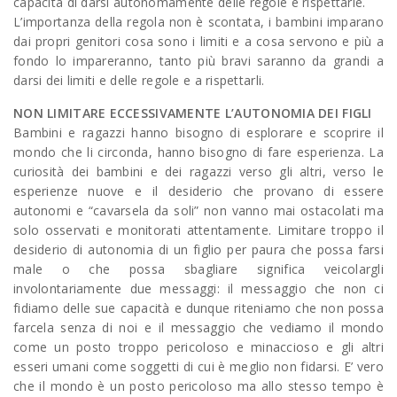
capacità di darsi autonomamente delle regole e rispettarle.
L’importanza della regola non è scontata, i bambini imparano
dai propri genitori cosa sono i limiti e a cosa servono e più a
fondo lo impareranno, tanto più bravi saranno da grandi a
darsi dei limiti e delle regole e a rispettarli.
NON LIMITARE ECCESSIVAMENTE L’AUTONOMIA DEI FIGLI
Bambini e ragazzi hanno bisogno di esplorare e scoprire il
mondo che li circonda, hanno bisogno di fare esperienza. La
curiosità dei bambini e dei ragazzi verso gli altri, verso le
esperienze nuove e il desiderio che provano di essere
autonomi e “cavarsela da soli” non vanno mai ostacolati ma
solo osservati e monitorati attentamente. Limitare troppo il
desiderio di autonomia di un figlio per paura che possa farsi
male o che possa sbagliare significa veicolargli
involontariamente due messaggi: il messaggio che non ci
fidiamo delle sue capacità e dunque riteniamo che non possa
farcela senza di noi e il messaggio che vediamo il mondo
come un posto troppo pericoloso e minaccioso e gli altri
esseri umani come soggetti di cui è meglio non fidarsi. E’ vero
che il mondo è un posto pericoloso ma allo stesso tempo è