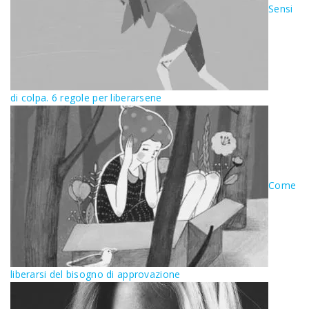
Sensi
di colpa. 6 regole per liberarsene
Come
liberarsi del bisogno di approvazione