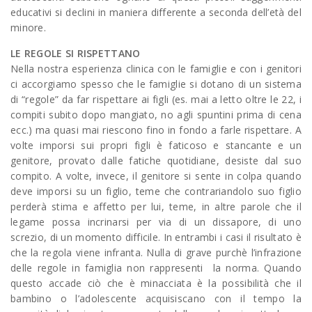
educativi si declini in maniera differente a seconda dell’età del
minore.
LE REGOLE SI RISPETTANO
Nella nostra esperienza clinica con le famiglie e con i genitori
ci accorgiamo spesso che le famiglie si dotano di un sistema
di “regole” da far rispettare ai figli (es. mai a letto oltre le 22, i
compiti subito dopo mangiato, no agli spuntini prima di cena
ecc.) ma quasi mai riescono fino in fondo a farle rispettare. A
volte imporsi sui propri figli è faticoso e stancante e un
genitore, provato dalle fatiche quotidiane, desiste dal suo
compito. A volte, invece, il genitore si sente in colpa quando
deve imporsi su un figlio, teme che contrariandolo suo figlio
perderà stima e affetto per lui, teme, in altre parole che il
legame possa incrinarsi per via di un dissapore, di uno
screzio, di un momento difficile. In entrambi i casi il risultato è
che la regola viene infranta. Nulla di grave purchè l’infrazione
delle regole in famiglia non rappresenti la norma. Quando
questo accade ciò che è minacciata è la possibilità che il
bambino o l’adolescente acquisiscano con il tempo la