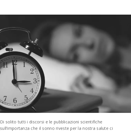
Di solito tutti i discorsi e le pubblicazioni scientifiche
sull’importanza che il sonno riveste per la nostra salute ci