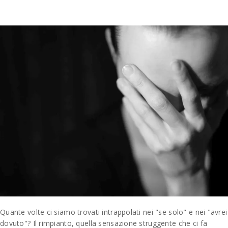
Quante volte ci siamo trovati intrappolati nei "se solo" e nei "avrei
dovuto"? Il rimpianto, quella sensazione struggente che ci fa