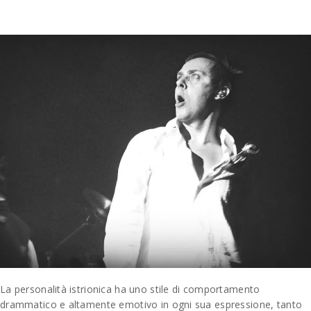
La personalità istrionica ha uno stile di comportamento
drammatico e altamente emotivo in ogni sua espressione, tanto